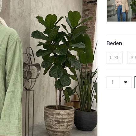
Beden
L-XL
S