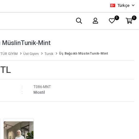
Türkçe
0
0
ı MüslinTunik-Mint
Üç Bağcıklı MüslinTunik-Mint
TÜR GİYİM
Üst Giyim
Tunik
 TL
T086-MNT
Miostil