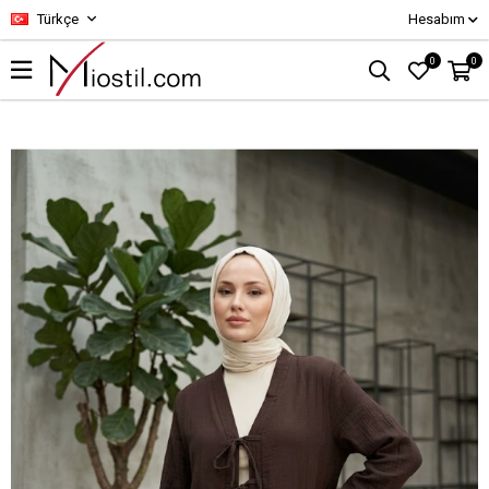
Türkçe
Hesabım
0
0