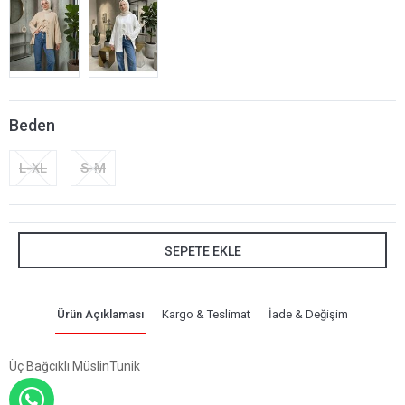
Beden
L-XL
S-M
SEPETE EKLE
Ürün Açıklaması
Kargo & Teslimat
İade & Değişim
Üç Bağcıklı MüslinTunik
WHATSAPP İLE SİPARİŞ VER