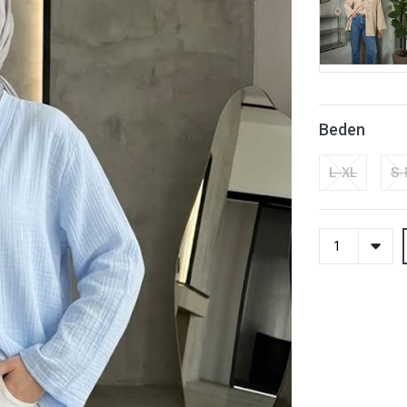
Beden
L-XL
S