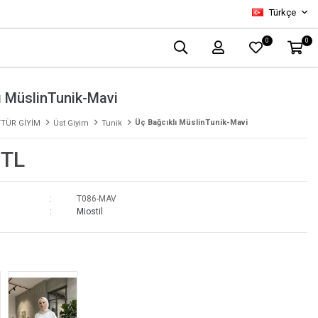
Türkçe
0
0
ı MüslinTunik-Mavi
Üç Bağcıklı MüslinTunik-Mavi
TÜR GİYİM
Üst Giyim
Tunik
 TL
T086-MAV
Miostil