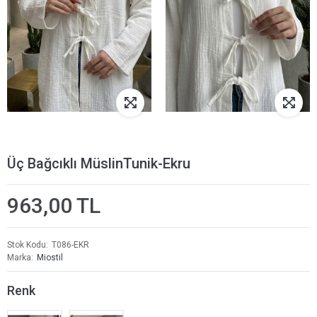
Üç Bağcıklı MüslinTunik-Ekru
963,00 TL
Stok Kodu
T086-EKR
Marka
Miostil
Renk