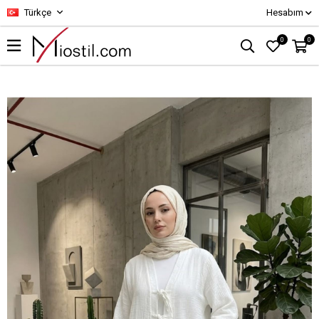
Türkçe
Hesabım
0
0