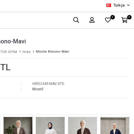
Türkçe
0
0
mono-Mavi
Müslin Kimono-Mavi
TÜR GİYİM
Hırka
 TL
HIR02449-MAV-STD
Miostil