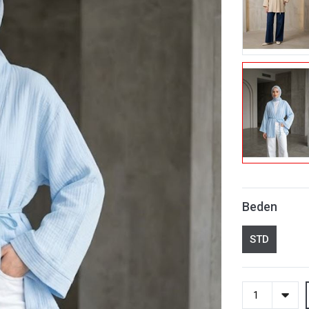
Beden
STD