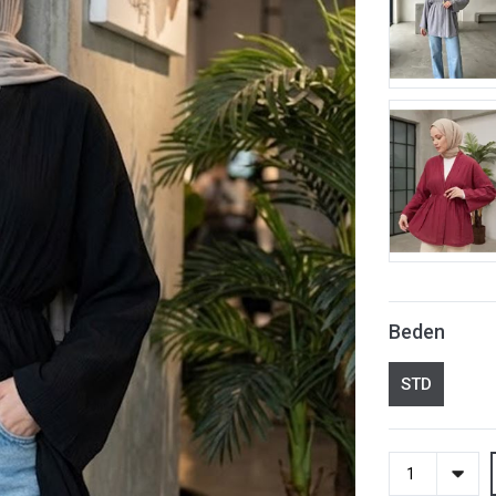
Beden
STD