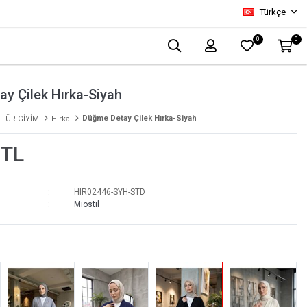
Türkçe
0
0
y Çilek Hırka-Siyah
Düğme Detay Çilek Hırka-Siyah
TÜR GİYİM
Hırka
 TL
HIR02446-SYH-STD
Miostil