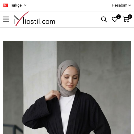
Türkçe
Hesabım
0
0