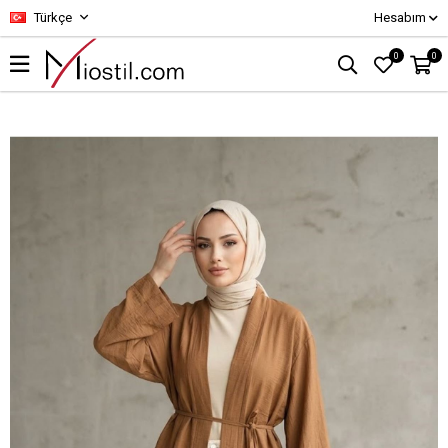
Türkçe
Hesabım
0
0