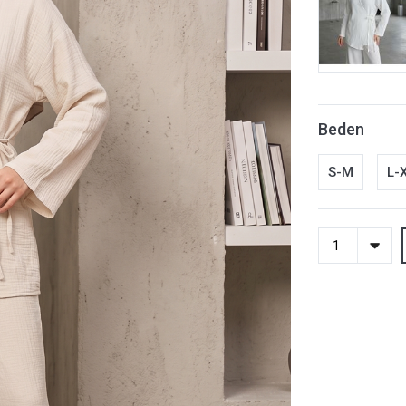
Beden
S-M
L-