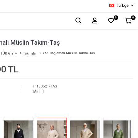
Türkçe
0
0
alı Müslin Takım-Taş
Yan Bağlamalı Müslin Takım-Taş
TÜR GİYİM
Takımlar
00 TL
PİT00521-TAŞ
Miostil