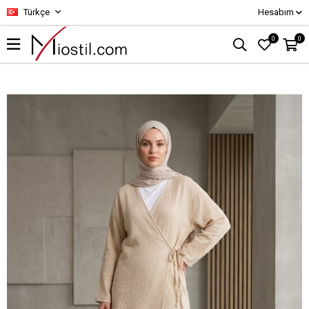
Türkçe
Hesabım
0
0