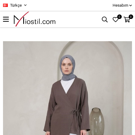
Türkçe
Hesabım
0
0