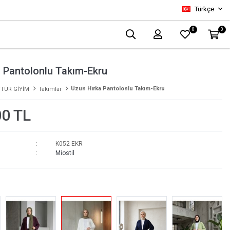
Türkçe
0
0
 Pantolonlu Takım-Ekru
Uzun Hırka Pantolonlu Takım-Ekru
TÜR GİYİM
Takımlar
00 TL
K052-EKR
Miostil