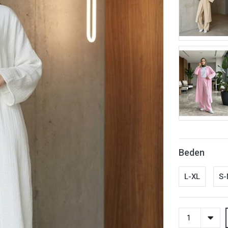
Beden
L-XL
S