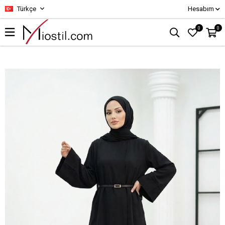
Türkçe
Hesabım
0
0