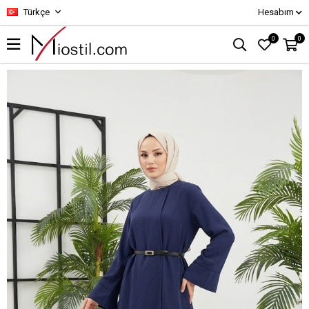
Türkçe
Hesabım
0
0