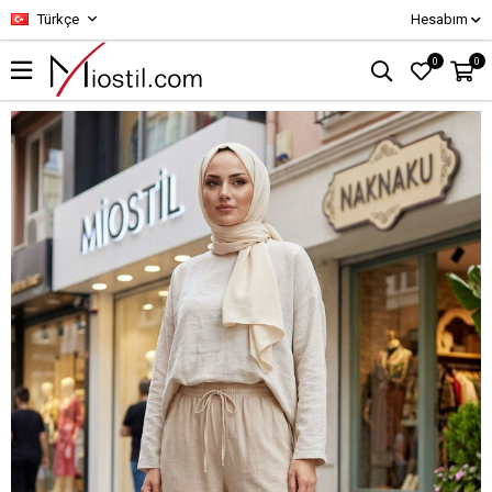
Türkçe
Hesabım
0
0