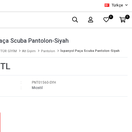
Türkçe
0
0
Paça Scuba Pantolon-Siyah
İspanyol Paça Scuba Pantolon-Siyah
TÜR GİYİM
Alt Giyim
Pantolon
 TL
PNT01560-SYH
Miostil