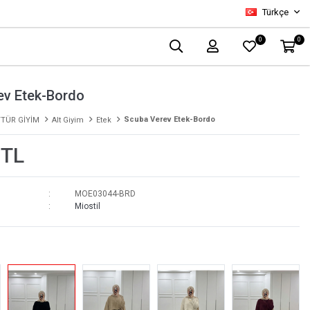
Türkçe
0
0
ev Etek-Bordo
Scuba Verev Etek-Bordo
TÜR GİYİM
Alt Giyim
Etek
 TL
MOE03044-BRD
Miostil