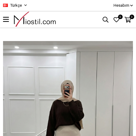
Türkçe
Hesabım
0
0