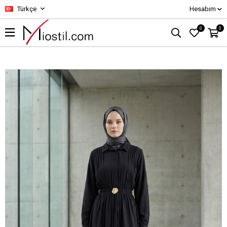
Türkçe
Hesabım
0
0