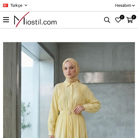
Türkçe
Hesabım
0
0