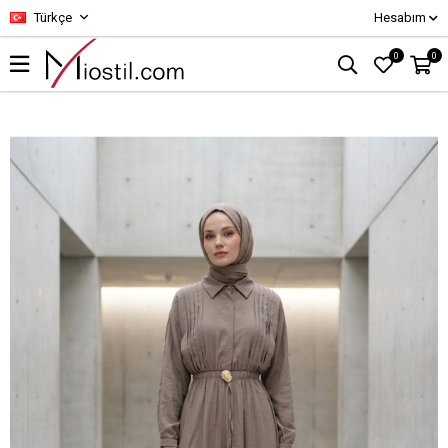
Türkçe
Hesabım
0
0