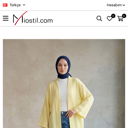
Türkçe
Hesabım
0
0