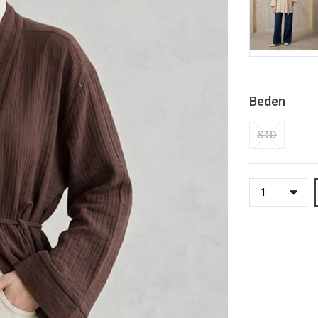
Beden
STD