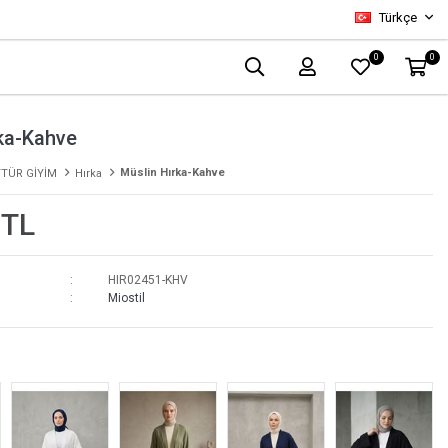
Türkçe
0
0
ka-Kahve
Müslin Hırka-Kahve
TÜR GİYİM
Hırka
 TL
HIR02451-KHV
Miostil