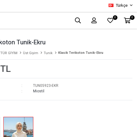
Türkçe
0
0
ikoton Tunik-Ekru
Klasik Terikoton Tunik-Ekru
TÜR GİYİM
Üst Giyim
Tunik
 TL
TUN05923-EKR
Miostil