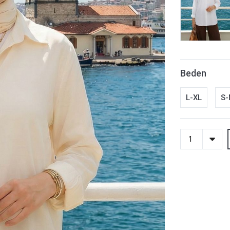
Beden
L-XL
S