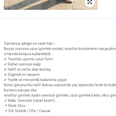
Zamansız şıklığın en sade hali ✨
Beyaz oversize uzun gömlek modeli, tesettür kombinlerin vazgeçilme
ortamda kolayca kullanılabilir.
✔ Tesettür uyumlu uzun form
✔ Rahat oversize kalıp
✔ Hafif ve nefes alan kumaş
✔ Düğmeli ön tasarım
✔ Yazlık ve mevsimlik kullanıma uygun
Keten görünümlü hafif dokusu sayesinde yaz aylarında ferah bir kulla
kurtarıcı parçası olur.
tesettür gömlek, kadın oversize gömlek, uzun gömlek kadın, ekru göm
📏 Kalıp: Oversize (rahat kesim)
📌 Renk: Ekru
📌 Stil: Günlük / Ofis / Casual