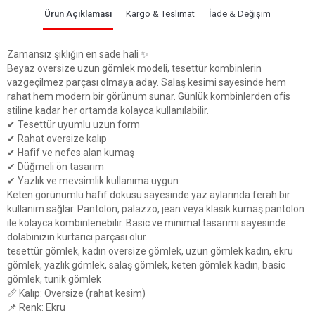
Ürün Açıklaması
Kargo & Teslimat
İade & Değişim
Zamansız şıklığın en sade hali ✨
Beyaz oversize uzun gömlek modeli, tesettür kombinlerin
vazgeçilmez parçası olmaya aday. Salaş kesimi sayesinde hem
rahat hem modern bir görünüm sunar. Günlük kombinlerden ofis
stiline kadar her ortamda kolayca kullanılabilir.
✔ Tesettür uyumlu uzun form
✔ Rahat oversize kalıp
✔ Hafif ve nefes alan kumaş
✔ Düğmeli ön tasarım
✔ Yazlık ve mevsimlik kullanıma uygun
Keten görünümlü hafif dokusu sayesinde yaz aylarında ferah bir
kullanım sağlar. Pantolon, palazzo, jean veya klasik kumaş pantolon
ile kolayca kombinlenebilir. Basic ve minimal tasarımı sayesinde
dolabınızın kurtarıcı parçası olur.
tesettür gömlek, kadın oversize gömlek, uzun gömlek kadın, ekru
gömlek, yazlık gömlek, salaş gömlek, keten gömlek kadın, basic
gömlek, tunik gömlek
📏 Kalıp: Oversize (rahat kesim)
📌 Renk: Ekru