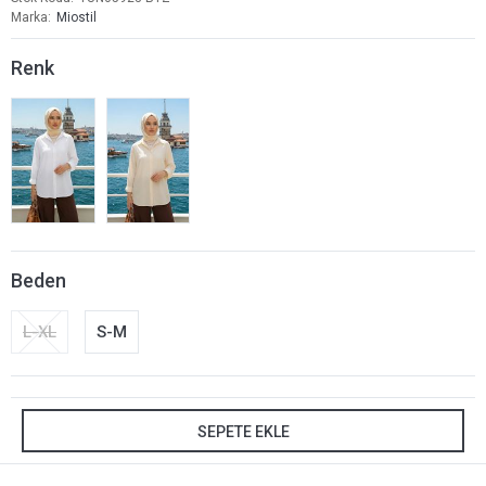
Marka
Miostil
Renk
Beden
L-XL
S-M
SEPETE EKLE