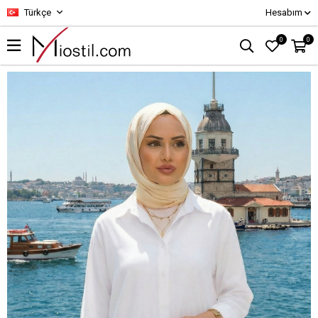
Türkçe
Hesabım
0
0