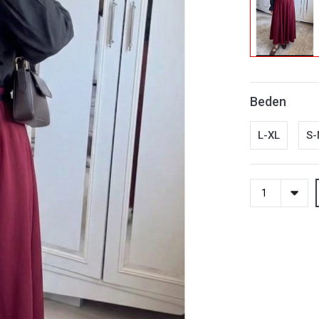
Beden
L-XL
S