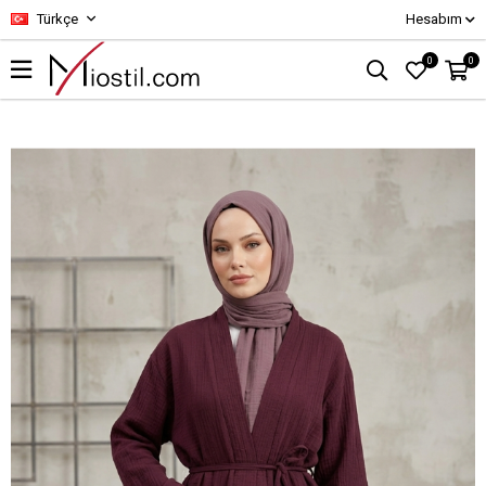
Türkçe
Hesabım
0
0