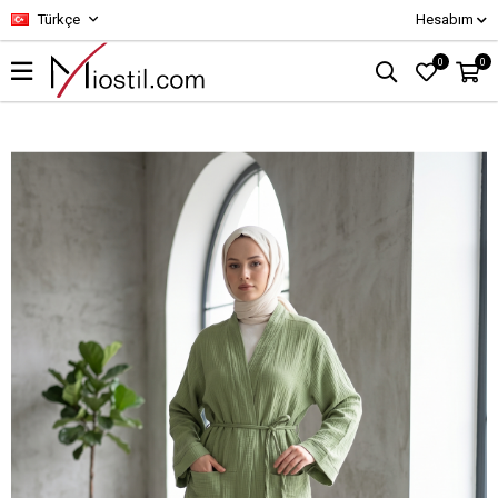
Türkçe
Hesabım
0
0