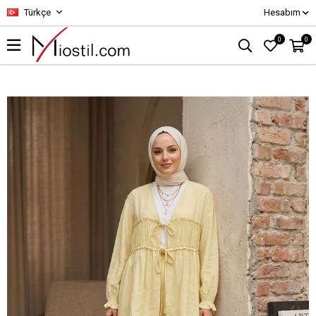
Türkçe
Hesabım
0
0