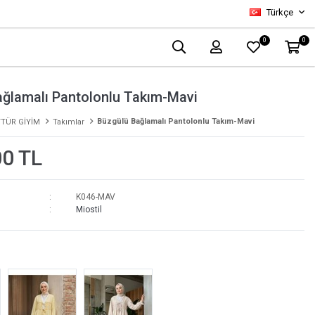
Türkçe
0
0
ğlamalı Pantolonlu Takım-Mavi
Büzgülü Bağlamalı Pantolonlu Takım-Mavi
TÜR GİYİM
Takımlar
00 TL
K046-MAV
Miostil