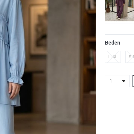
Beden
L-XL
S