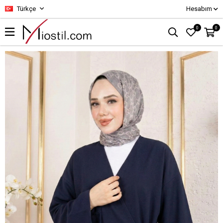
Türkçe
Hesabım
0
0