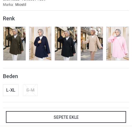
Marka
Miostil
Renk
Beden
L-XL
S-M
SEPETE EKLE