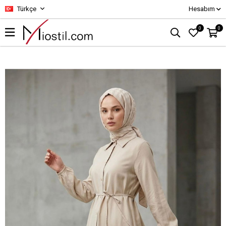
Türkçe
Hesabım
0
0