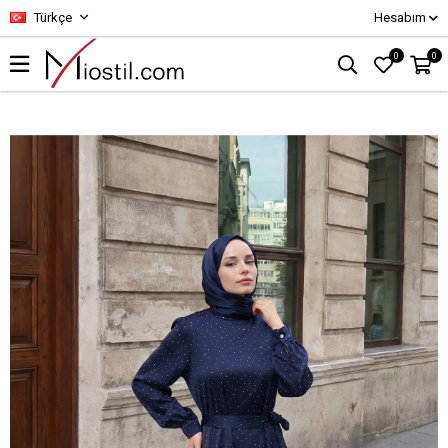
Türkçe
Hesabım
0
0