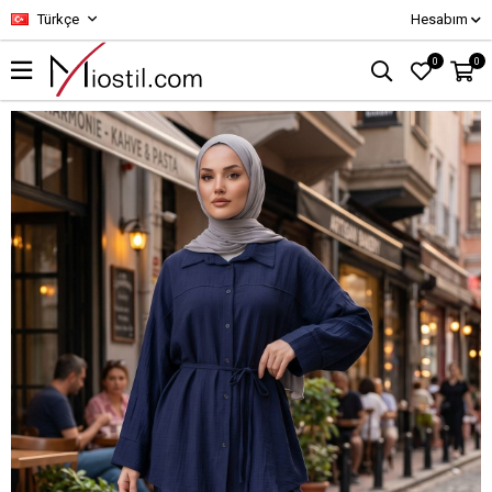
Türkçe
Hesabım
0
0