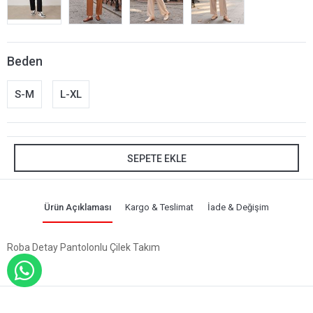
Beden
S-M
L-XL
SEPETE EKLE
Ürün Açıklaması
Kargo & Teslimat
İade & Değişim
Roba Detay Pantolonlu Çilek Takım
WHATSAPP İLE SİPARİŞ VER