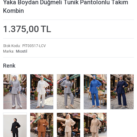
Yaka Boydan Düğmeli Tunik Pantolonlu Takım
Kombin
1.375,00 TL
Stok Kodu
PİT00517-LCV
Marka
Miostil
Renk