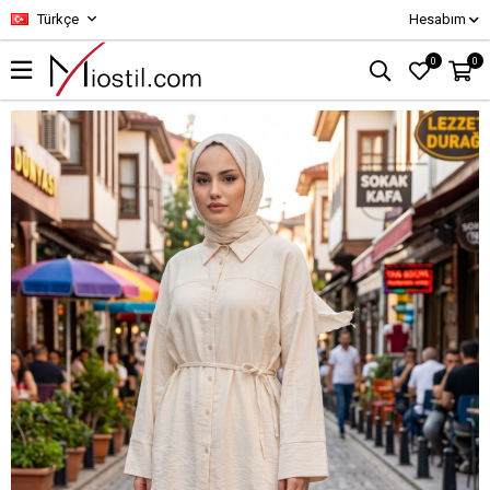
Türkçe
Hesabım
0
0