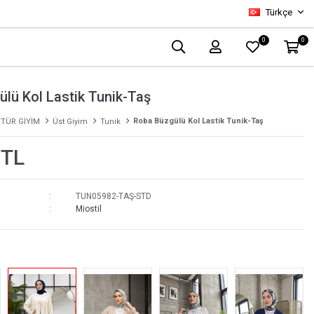
Türkçe
0
0
lü Kol Lastik Tunik-Taş
Roba Büzgülü Kol Lastik Tunik-Taş
TÜR GİYİM
Üst Giyim
Tunik
 TL
TUN05982-TAŞ-STD
Miostil