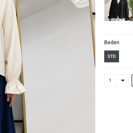
Beden
STD