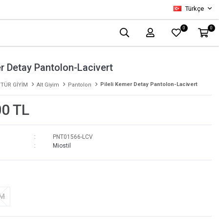
Türkçe
0
0
er Detay Pantolon-Lacivert
Pileli Kemer Detay Pantolon-Lacivert
TÜR GİYİM
Alt Giyim
Pantolon
00 TL
PNT01566-LCV
Miostil
-M