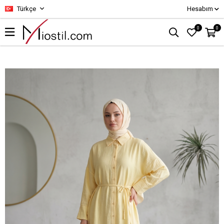
Türkçe
Hesabım
0
0