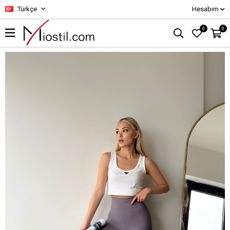
Türkçe
Hesabım
0
0