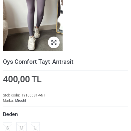
Oys Comfort Tayt-Antrasit
400,00 TL
Stok Kodu
TYT00081-ANT
Marka
Miostil
Beden
S
M
L