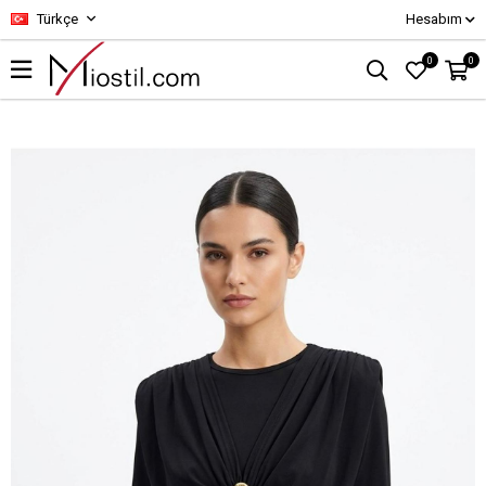
Türkçe
Hesabım
0
0