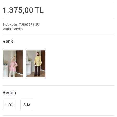
1.375,00 TL
Stok Kodu
TUN05973-SRI
Marka
Miostil
Renk
Beden
L-XL
S-M