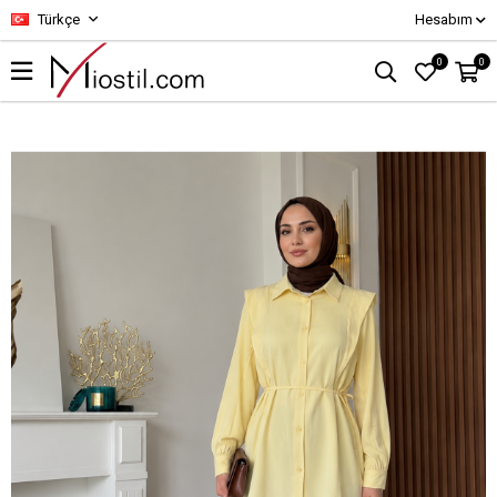
Türkçe
Hesabım
0
0