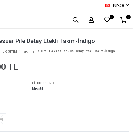
Türkçe
0
0
uar Pile Detay Etekli Takım-İndigo
Omuz Aksesuar Pile Detay Etekli Takım-İndigo
TÜR GİYİM
Takımlar
00 TL
EİT00109-İND
Miostil
-M