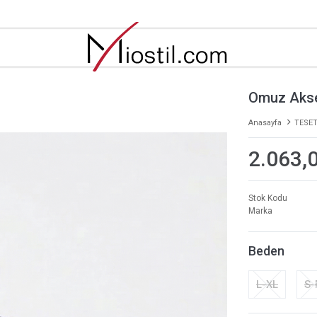
Omuz Akses
Anasayfa
TESET
2.063,
Stok Kodu
Marka
Beden
L-XL
S