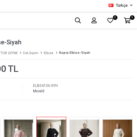
Türkçe
0
0
se-Siyah
Kupra Elbise-Siyah
TÜR GİYİM
Üst Giyim
Elbise
00 TL
ELB04156-SYH
Miostil