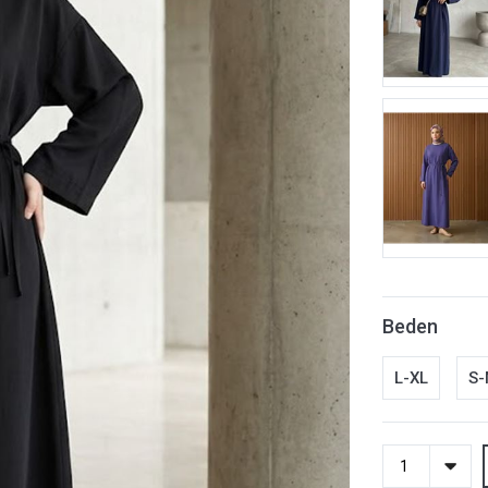
Beden
L-XL
S