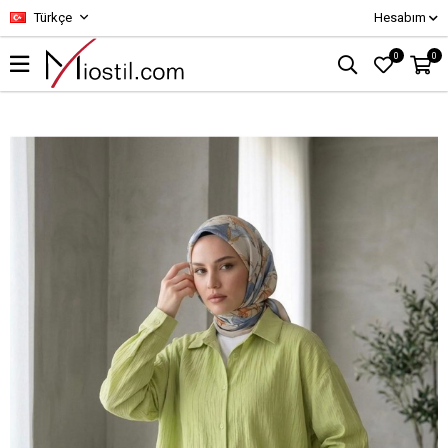
Türkçe
Hesabım
0
0