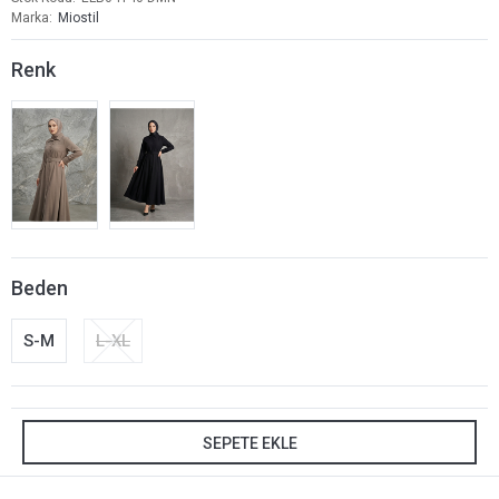
Marka
Miostil
Renk
Beden
S-M
L-XL
SEPETE EKLE