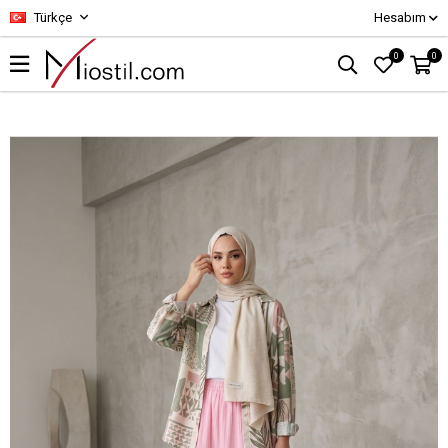
Türkçe
Hesabım
0
0