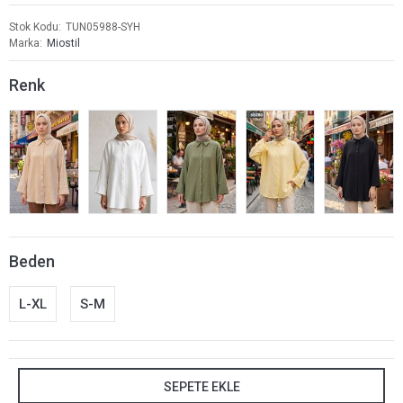
Stok Kodu
TUN05988-SYH
Marka
Miostil
Renk
Beden
L-XL
S-M
SEPETE EKLE