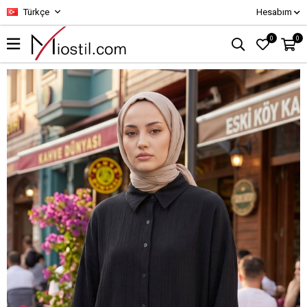
Türkçe
Hesabım
0
0