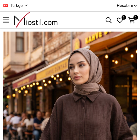
Türkçe
Hesabım
0
0