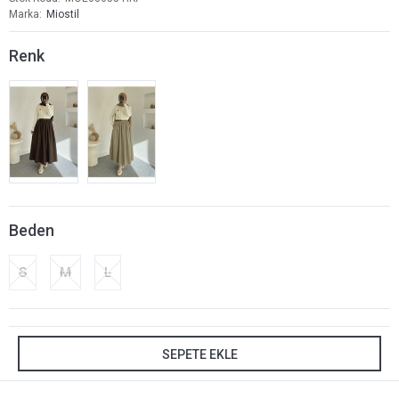
Marka
Miostil
Renk
Beden
S
M
L
SEPETE EKLE