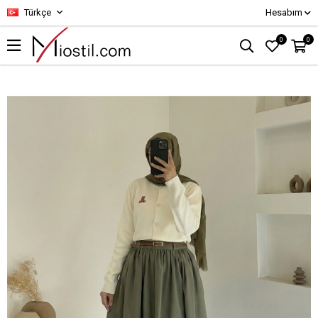
Türkçe
Hesabım
0
0