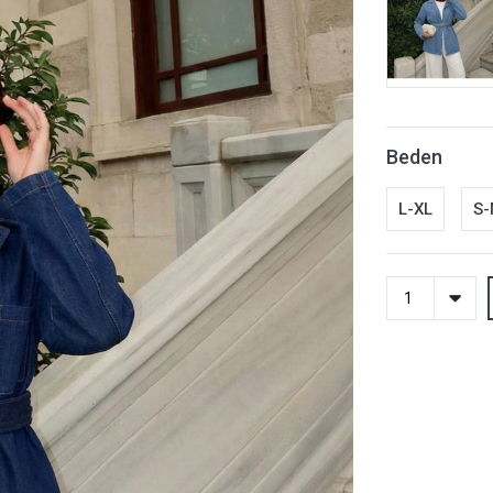
Beden
L-XL
S